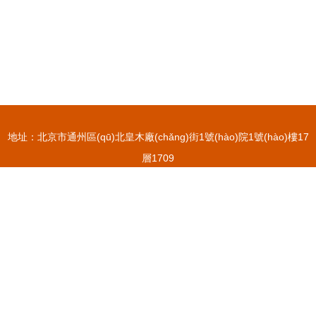
地址：北京市通州區(qū)北皇木廠(chǎng)街1號(hào)院1號(hào)樓17
層1709
電話(huà)：-
Copyright © 2026
www.crescentcity.com.cn
停車(chē)場(chǎng)服務
(wù)
北京泰茂宇豐科技有限公司
停車(chē)場(chǎng)服務(wù)
版權
(quán)所有
Sitemap
感谢您访问我们的网站，您可能还对以下资源感兴趣：沛县河捞教育咨询
有限公司
狠狠插天天干|狠狠干大香蕉|狠狠干狠狠操|狠狠干狠狠干|狠狠干狠狠撸|