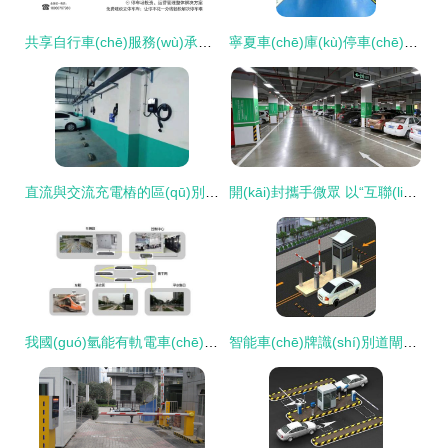
共享自行車(chē)服務(wù)承諾 安全便捷，綠色出行
寧夏車(chē)庫(kù)停車(chē)場(chǎng)地坪服務(wù)與共享自行車(chē)服務(wù)的融合發(fā)展
直流與交流充電樁的區(qū)別 國(guó)家電網(wǎng)e充電與馬小新充電樁的共享充電服務(wù)解析
開(kāi)封攜手微眾 以“互聯(lián)網(wǎng)+智慧停車(chē)場(chǎng)”探索城市便捷停車(chē)新范式
我國(guó)氫能有軌電車(chē)信號(hào)系統(tǒng)新突破 中車(chē)四方斬獲首期工程關(guān)鍵訂單
智能車(chē)牌識(shí)別道閘一體機(jī) 引領(lǐng)現(xiàn)代小區(qū)停車(chē)與門(mén)禁管理新紀(jì)元