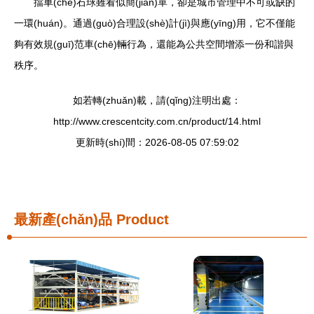
擋車(chē)石球雖看似簡(jiǎn)單，卻是城市管理中不可或缺的
一環(huán)。通過(guò)合理設(shè)計(jì)與應(yīng)用，它不僅能
夠有效規(guī)范車(chē)輛行為，還能為公共空間增添一份和諧與
秩序。
如若轉(zhuǎn)載，請(qǐng)注明出處：
http://www.crescentcity.com.cn/product/14.html
更新時(shí)間：2026-08-05 07:59:02
最新產(chǎn)品
Product