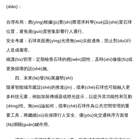
(diǎn)：
合理布局：應(yīng)根據(jù)實(shí)際需求科學(xué)設(shè)置石球
位置，避免過(guò)度密集影響行人通行。
安全考慮：石球表面應(yīng)光滑無(wú)尖銳邊角，防止對(duì)行
人造成傷害。
維護(hù)管理：定期檢查石球的穩(wěn)固性，及時(shí)修復(fù)或
更換損壞的設(shè)施。
四、未來(lái)發(fā)展趨勢(shì)
隨著智能城市建設(shè)的推進(jìn)，擋車(chē)石球也可能融入更
多科技元素，例如加裝傳感器或燈光提示，以提升其功能性和互動
(dòng)性。無(wú)論如何，擋車(chē)石球作為公共空間管理的重
要工具，將繼續(xù)在保障行人安全、優(yōu)化交通秩序方面發
(fā)揮關(guān)鍵作用。