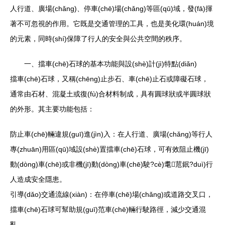
人行道、廣場(chǎng)、停車(chē)場(chǎng)等區(qū)域，發(fā)揮
著不可忽視的作用。它既是交通管理的工具，也是美化環(huán)境
的元素，同時(shí)保障了行人的安全與公共空間的秩序。
一、擋車(chē)石球的基本功能與設(shè)計(jì)特點(diǎn)
擋車(chē)石球，又稱(chēng)止步石、車(chē)止石或障礙石球，
通常由石材、混凝土或復(fù)合材料制成，具有圓球狀或半圓球狀
的外形。其主要功能包括：
防止車(chē)輛違規(guī)進(jìn)入：在人行道、廣場(chǎng)等行人
專(zhuān)用區(qū)域設(shè)置擋車(chē)石球，可有效阻止機(jī)
動(dòng)車(chē)或非機(jī)動(dòng)車(chē)駛?cè)耄苊鈱?duì)行
人造成安全隱患。
引導(dǎo)交通流線(xiàn)：在停車(chē)場(chǎng)或道路交叉口，
擋車(chē)石球可幫助規(guī)范車(chē)輛行駛路徑，減少交通混
亂。