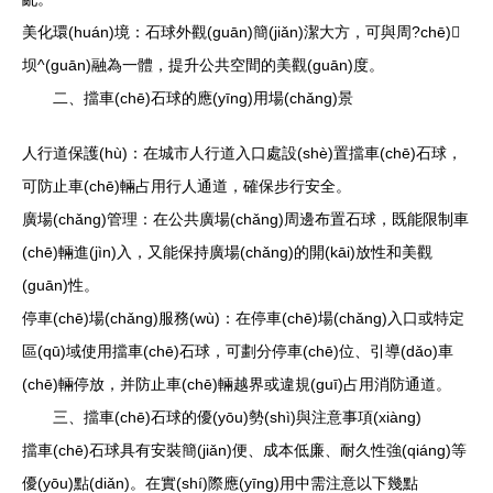
美化環(huán)境：石球外觀(guān)簡(jiǎn)潔大方，可與周?chē)
坝^(guān)融為一體，提升公共空間的美觀(guān)度。
二、擋車(chē)石球的應(yīng)用場(chǎng)景
人行道保護(hù)：在城市人行道入口處設(shè)置擋車(chē)石球，
可防止車(chē)輛占用行人通道，確保步行安全。
廣場(chǎng)管理：在公共廣場(chǎng)周邊布置石球，既能限制車
(chē)輛進(jìn)入，又能保持廣場(chǎng)的開(kāi)放性和美觀
(guān)性。
停車(chē)場(chǎng)服務(wù)：在停車(chē)場(chǎng)入口或特定
區(qū)域使用擋車(chē)石球，可劃分停車(chē)位、引導(dǎo)車
(chē)輛停放，并防止車(chē)輛越界或違規(guī)占用消防通道。
三、擋車(chē)石球的優(yōu)勢(shì)與注意事項(xiàng)
擋車(chē)石球具有安裝簡(jiǎn)便、成本低廉、耐久性強(qiáng)等
優(yōu)點(diǎn)。在實(shí)際應(yīng)用中需注意以下幾點