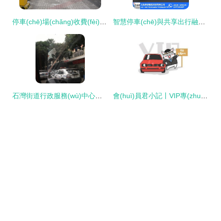
停車(chē)場(chǎng)收費(fèi)系統(tǒng)價(jià)格與服務(wù)解析
智慧停車(chē)與共享出行融合 鷹潭停車(chē)場(chǎng)引入卓谷智能系統(tǒng)提升共享自行車(chē)服務(wù)體驗(yàn)
石灣街道行政服務(wù)中心停車(chē)場(chǎng) 共享自行車(chē)服務(wù)的便捷實(shí)踐
會(huì)員君小記丨VIP專(zhuān)屬車(chē)位、停車(chē)時(shí)間優(yōu)化與共享單車(chē)服務(wù)升級(jí)