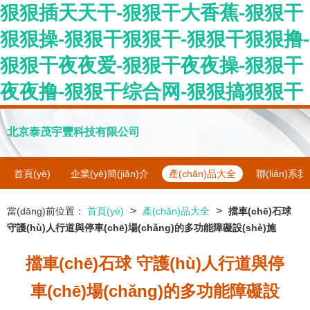
狠狠插天天干-狠狠干大香蕉-狠狠干
狠狠操-狠狠干狠狠干-狠狠干狠狠撸-
狠狠干夜夜爱-狠狠干夜夜操-狠狠干
夜夜撸-狠狠干综合网-狠狠搞狠狠干
北京泰茂宇豐科技有限公司
首頁(yè)
企業(yè)簡(jiǎn)介
產(chǎn)品大全
聯(lián)系
>
>
當(dāng)前位置：
首頁(yè)
產(chǎn)品大全
擋車(chē)石球
守護(hù)人行道與停車(chē)場(chǎng)的多功能障礙設(shè)施
擋車(chē)石球 守護(hù)人行道與停
車(chē)場(chǎng)的多功能障礙設