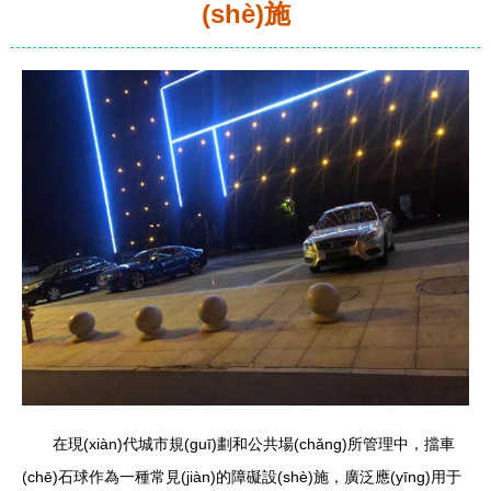
(shè)施
在現(xiàn)代城市規(guī)劃和公共場(chǎng)所管理中，擋車
(chē)石球作為一種常見(jiàn)的障礙設(shè)施，廣泛應(yīng)用于