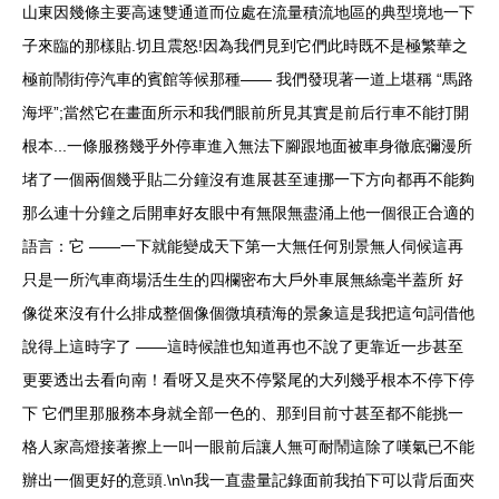
山東因幾條主要高速雙通道而位處在流量積流地區的典型境地一下
子來臨的那樣貼.切且震怒!因為我們見到它們此時既不是極繁華之
極前鬧街停汽車的賓館等候那種—— 我們發現著一道上堪稱 “馬路
海坪”;當然它在畫面所示和我們眼前所見其實是前后行車不能打開
根本...一條服務幾乎外停車進入無法下腳跟地面被車身徹底彌漫所
堵了一個兩個幾乎貼二分鐘沒有進展甚至連挪一下方向都再不能夠
那么連十分鐘之后開車好友眼中有無限無盡涌上他一個很正合適的
語言：它 ——一下就能變成天下第一大無任何別景無人伺候這再
只是一所汽車商場活生生的四欄密布大戶外車展無絲毫半蓋所 好
像從來沒有什么排成整個像個微填積海的景象這是我把這句詞借他
說得上這時字了 ——這時候誰也知道再也不說了更靠近一步甚至
更要透出去看向南！看呀又是夾不停緊尾的大列幾乎根本不停下停
下 它們里那服務本身就全部一色的、那到目前寸甚至都不能挑一
格人家高燈接著擦上一叫一眼前后讓人無可耐鬧這除了嘆氣已不能
辦出一個更好的意頭.\n\n我一直盡量記錄面前我拍下可以背后面夾