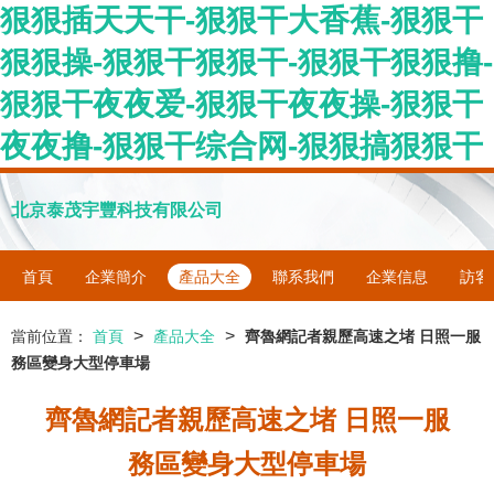
狠狠插天天干-狠狠干大香蕉-狠狠干
狠狠操-狠狠干狠狠干-狠狠干狠狠撸-
狠狠干夜夜爱-狠狠干夜夜操-狠狠干
夜夜撸-狠狠干综合网-狠狠搞狠狠干
北京泰茂宇豐科技有限公司
首頁
企業簡介
產品大全
聯系我們
企業信息
訪客
>
>
當前位置：
首頁
產品大全
齊魯網記者親歷高速之堵 日照一服
務區變身大型停車場
齊魯網記者親歷高速之堵 日照一服
務區變身大型停車場