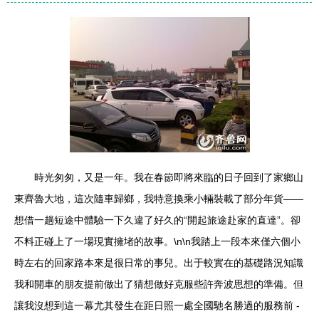
時光匆匆，又是一年。我在春節即將來臨的日子回到了家鄉山
東齊魯大地，這次隨車歸鄉，我特意換乘小輛裝載了部分年貨——
想借一趟短途中體驗一下久違了好久的“開起旅途赴家的直達”。卻
不料正碰上了一場現實擁堵的故事。\n\n我踏上一段本來僅六個小
時左右的回家路本來是很日常的事兒。出于較實在的基礎路況知識
我和開車的朋友提前做出了猜想做好克服些許奔波思想的準備。但
讓我沒想到這一幕尤其發生在距日照一處全國馳名勝過的服務前 -