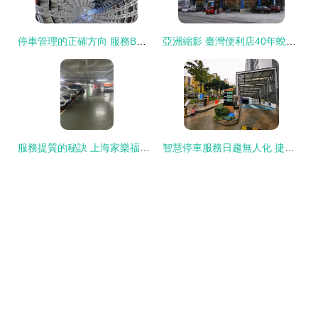
停車管理的正確方向 服務B端賦能停車場的價值體現
亞洲縮影 臺灣便利店40年蛻變與無樁共享單車的未來啟示
服務提質的秘訣 上海家樂福古北店如何通過停車場的零投入升級實現20％月增長？
智慧停車服務日趨無人化 捷停車云托管六大業態案例盤點與停車場服務新生態