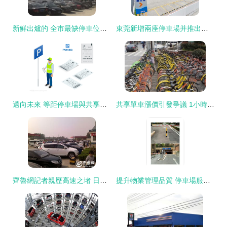
新鮮出爐的 全市最缺停車位的地方 ,竟然是這里丨停車難問題怎么破 停車場服務
東莞新增兩座停車場并推出自行車共享服務，緩解出行難題
邁向未來 等距停車場與共享單車一體化模式構想
共享單車漲價引發爭議 1小時4元竟比公交還貴
齊魯網記者親歷高速之堵 日照一服務區變身大型停車場
提升物業管理品質 停車場服務的10大創新舉措